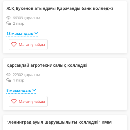
Ж.Қ Букенов атындағы Қарағанды банк колледжі
66909 қаралым
2 пікір
18 мамандық
Маған ұнайды
Қарсақпай агротехникалық колледжі
22302 қаралым
1 пікір
8 мамандық
Маған ұнайды
"Ленинград ауыл шаруашылығы колледжі" КММ