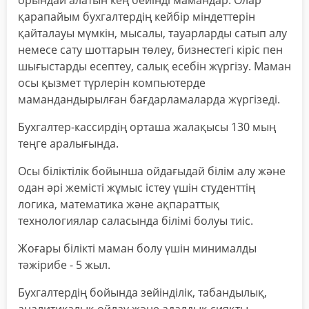
орындай алатын кең бейінді мамандар. Олар
қарапайым бухгалтердің кейбір міндеттерін
қайталауы мүмкін, мысалы, тауарларды сатып алу
немесе сату шоттарын төлеу, бизнестегі кіріс пен
шығыстарды есептеу, салық есебін жүргізу. Маман
осы қызмет түрлерін компьютерде
мамандандырылған бағдарламаларда жүргізеді.
Бухгалтер-кассирдің орташа жалақысы 130 мың
теңге аралығында.
Осы біліктілік бойынша ойдағыдай білім алу және
одан әрі жемісті жұмыс істеу үшін студенттің
логика, математика және ақпараттық
технологиялар саласында білімі болуы тиіс.
Жоғары білікті маман болу үшін минималды
тәжірибе - 5 жыл.
Бухгалтердің бойында зейінділік, табандылық,