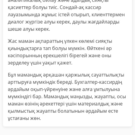
аналитикалық ойлау және адалдық сияқты
қасиеттер болуы тиіс. Сондай-ақ кассир
лауазымында жұмыс істей отырып, клиенттермен
диалог жүргізе алуы керек, даулы жағдайларды
шеше алуы керек.
Жас маман ақпараттың үлкен көлемі сияқты
қиындықтарға тап болуы мүмкін. Өйткені әр
кәсіпорынның ерекшелігі бірегей және оны
зерделеу үшін уақыт қажет.
Бұл мамандық әрқашан қаржылық сауаттылықты
арттыруға мүмкіндік береді. Бухгалтер-кассирдің
әрдайым оқып-үйренуіне және алға ұмтылуына
мүмкіндігі бар. Мамандық маңызды, жауапты, осы
маман өзінің әрекеттері үшін материалдық және
қылмыстық жауапты болатынын әрдайым есте
ұстағаны жөн.