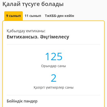
Қалай түсуге болады
9 сынып
11 сынып
ТжКББ-ден кейін
Қабылдау емтиханы:
Емтихансыз. Әңгімелесу
125
Орындар саны
2
Қазіргі үміткерлер саны
Бейіндік пәндер