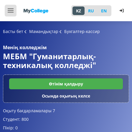
KZ
RU
EN
Басты бет
Мамандықтар
Бухгалтер-кассир
Менің колледжім
МЕБМ "Гуманитарлық-
техникалық колледжі"
Өтінім қалдыру
Осында оқығың келсе
Оқыту бағдарламалары
7
Студент:
800
Пікір:
0