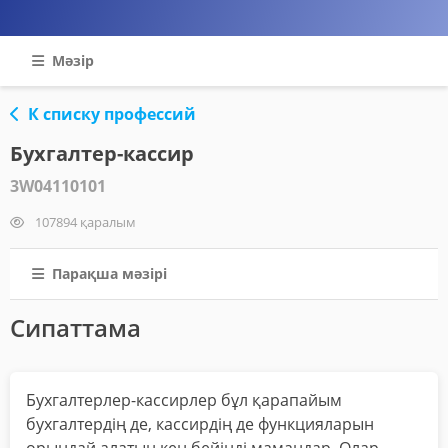
Мәзір
К списку профессий
Бухгалтер-кассир
3W04110101
107894 қаралым
Парақша мәзірі
Сипаттама
Бухгалтерлер-кассирлер бұл қарапайым
бухгалтердің де, кассирдің де функцияларын