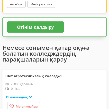
Алгебра
Информатика
Өтінім қалдыру
Немесе сонымен қатар оқуға
болатын колледждердің
парақшаларын қарау
Шет агротехникалық колледжі
23883 қаралым
0 пікір
11 мамандық
Маған ұнайды