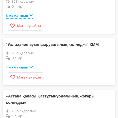
8681 қаралым
0 пікір
3 мамандық
Маған ұнайды
"Уәлиханов ауыл шаруашылық колледжі" КММ
9025 қаралым
0 пікір
4 мамандық
Маған ұнайды
«Астана қаласы Қазтұтынуодағының жоғары
колледжі»
26257 қаралым
1 пікір