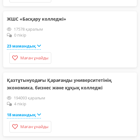
ЖШС «Басқару колледжі»
17578 қаралым
0 пікір
23 мамандық
Маған ұнайды
Қазтұтынуодағы Қарағанды университетінің
экономика, бизнес және құқық колледжі
194093 қаралым
4 пікір
18 мамандық
Маған ұнайды