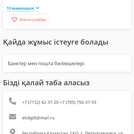
13 мамандық
Маған ұнайды
Қайда жұмыс істеуге болады
Банктер мен пошта бөлімшелері
Бізді қалай таба аласыз
+7 (7152) 42-37-20 +7 (705) 756-37-93
etokgtk@mail.ru
Республика Казахстан, СКО, г. Петропавловск, ул.