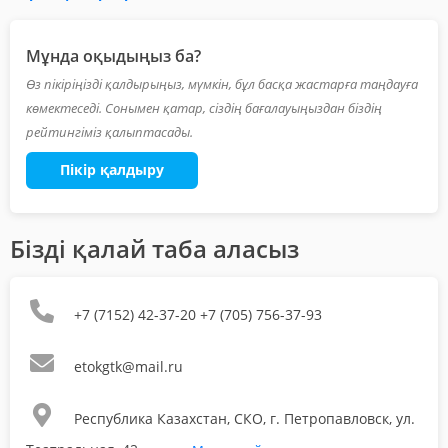
Мұнда оқыдыңыз ба?
Өз пікіріңізді қалдырыңыз, мүмкін, бұл басқа жастарға таңдауға
көмектеседі. Сонымен қатар, сіздің бағалауыңыздан біздің
рейтингіміз қалыптасады.
Пікір қалдыру
Бізді қалай таба аласыз
+7 (7152) 42-37-20 +7 (705) 756-37-93
etokgtk@mail.ru
Республика Казахстан, СКО, г. Петропавловск, ул.