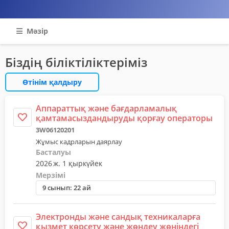
Мәзір
Біздің біліктіліктеріміз
Өтінім қалдыру
Аппараттық және бағдарламалық
қамтамасыздандыруды қорғау операторы
3W06120201
Жұмыс кадрларын даярлау
Басталуы
2026 ж. 1 қыркүйек
Мерзімі
9 сынып: 22 ай
Электронды және сандық техникаларға
қызмет көрсету және жөндеу жөніндегі