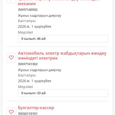
механик
3W07140502
Жұмыс кадрларын даярлау
Басталуы
2026 ж. 1 қыркүйек
Мерзімі
9 сынып: 46 ай
Автомобиль электр жабдықтарын жөндеу
жөніндегі электрик
3W07161302
Жұмыс кадрларын даярлау
Басталуы
2026 ж. 1 қыркүйек
Мерзімі
9 сынып: 33 ай
Бухгалтер-кассир
3W04110101