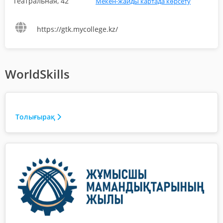
Театральная, 42
Мекен-жайды картада көрсету
https://gtk.mycollege.kz/
WorldSkills
Толығырақ