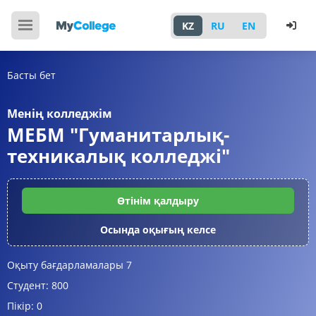
KZ
RU
EN
Басты бет
Менің колледжім
МЕБМ "Гуманитарлық-
техникалық колледжі"
Өтінім қалдыру
Осында оқығың келсе
Оқыту бағдарламалары
7
Студент:
800
Пікір:
0