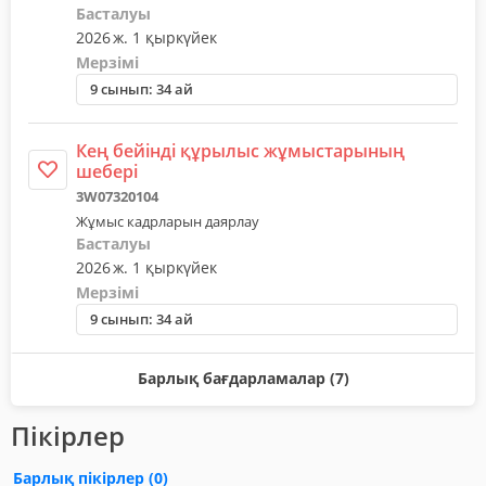
Басталуы
2026 ж. 1 қыркүйек
Мерзімі
9 сынып: 34 ай
Кең бейінді құрылыс жұмыстарының
шебері
3W07320104
Жұмыс кадрларын даярлау
Басталуы
2026 ж. 1 қыркүйек
Мерзімі
9 сынып: 34 ай
Барлық бағдарламалар (7)
Пікірлер
Барлық пікірлер
(0)